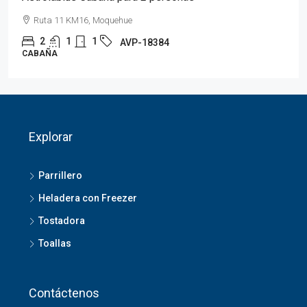
Ruta 11 KM16, Moquehue
2
1
1
AVP-18384
CABAÑA
Explorar
Parrillero
Heladera con Freezer
Tostadora
Toallas
Contáctenos